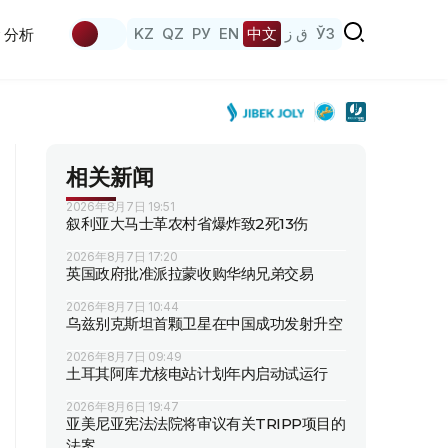
KZ
QZ
РУ
EN
中文
ق ز
ЎЗ
分析
相关新闻
2026年8月7日 19:51
叙利亚大马士革农村省爆炸致2死13伤
2026年8月7日 17:20
英国政府批准派拉蒙收购华纳兄弟交易
2026年8月7日 10:44
乌兹别克斯坦首颗卫星在中国成功发射升空
2026年8月7日 09:49
土耳其阿库尤核电站计划年内启动试运行
2026年8月6日 19:47
亚美尼亚宪法法院将审议有关TRIPP项目的
法案