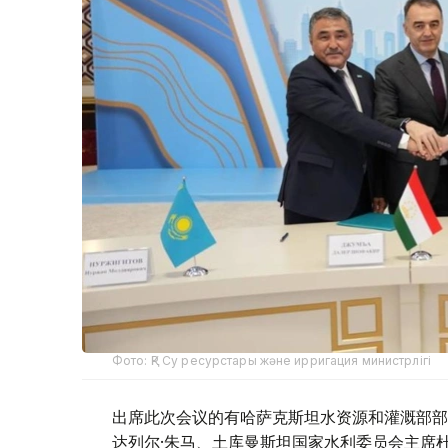
Фото: ҚР Су ресурстары және ирригация министрлігі
出席此次会议的有哈萨克斯坦水资源和灌溉部部
达列尔·朱马、土库曼斯坦国家水利委员会主席杜