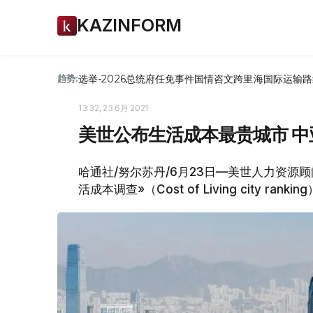
KAZINFORM
选举-2026
总统府
任免
事件
国情咨文
跨里海国际运输路
趋势:
13:32, 23 6月 2021
美世公布生活成本最贵城市 
哈通社/努尔苏丹/6月23日—美世人力资源顾
活成本调查»（Cost of Living city