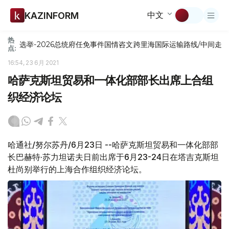
中文
KAZINFORM
热
选举-2026
总统府
任免
事件
国情咨文
跨里海国际运输路线/中间走
点:
16:54, 23 6月 2021
哈萨克斯坦贸易和一体化部部长出席上合组
织经济论坛
哈通社/努尔苏丹/6月23日 --哈萨克斯坦贸易和一体化部部
长巴赫特·苏力坦诺夫日前出席于6月23-24日在塔吉克斯坦
杜尚别举行的上海合作组织经济论坛。