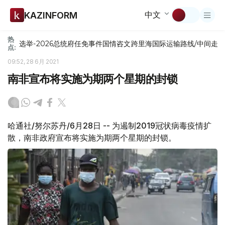
中文
KAZINFORM
热
选举-2026
总统府
任免
事件
国情咨文
跨里海国际运输路线/中间走
点:
09:52, 28 6月 2021
南非宣布将实施为期两个星期的封锁
哈通社/努尔苏丹/6月28日 -- 为遏制2019冠状病毒疫情扩
散，南非政府宣布将实施为期两个星期的封锁。