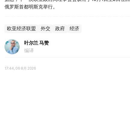
俄罗斯首都明斯克举行。
欧亚经济联盟
外交
政府
经济
叶尔兰 马赞
编译
17:44, 06 8月 2026
别克帖诺夫主持欧亚政府间理事会会议 聚焦
人工智能、贸易与粮食安全
（
哈萨克国际通讯社讯
）据政府官网消息，政府总理沃勒扎
斯·别克帖诺夫在吉尔吉斯斯坦乔尔蓬阿塔出席欧亚政府间
理事会小范围会议。