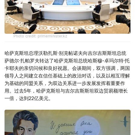
Photo credit: primeminister.kz
哈萨克斯坦总理沃勒扎斯·别克帖诺夫向吉尔吉斯斯坦总统
萨德尔·扎帕罗夫转达了哈萨克斯坦总统哈斯穆-卓玛尔特·托
卡耶夫的亲切问候和良好祝愿。会谈期间，双方强调，两国
领导人之间建立在信任基础上的政治对话，以及以相互理解
为基础的同盟关系，为双边关系进一步发展发挥着重要作
用。过去5年，哈萨克斯坦与吉尔吉斯斯坦双边贸易额增长
一倍，达到22亿美元。