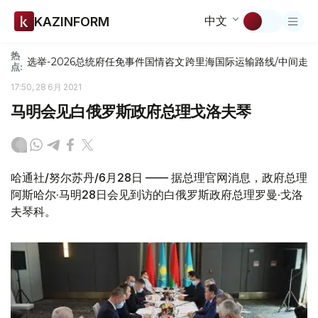
中文
KAZINFORM
热
选举-2026
总统府
任免
事件
国情咨文
跨里海国际运输路线/中间走
点:
17:50, 28 6月 2021
马明会见白俄罗斯政府总理戈洛夫琴
哈通社/努尔苏丹/6月28日 —— 据总理官网消息，政府总理
阿斯哈尔·马明28日会见到访的白俄罗斯政府总理罗曼·戈洛
夫琴科。