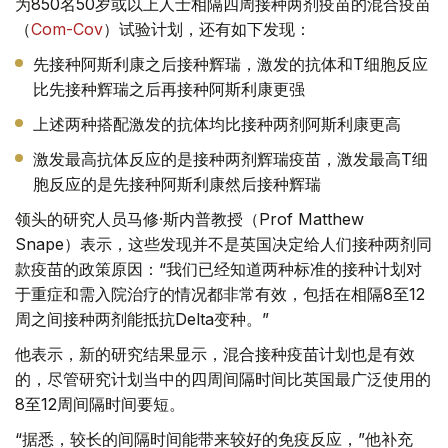
为850名50岁或以上人士相隔四周接种两剂疫苗的混合疫苗
（
Com-Cov
）试验计划，还有如下发现：
先接种阿斯利康之后接种辉瑞，激发的抗体和T细胞反应
比先接种辉瑞之后再接种阿斯利康更强
上述两种搭配激发的抗体均比接种两剂阿斯利康更高
激发最高抗体反应的是接种两剂辉瑞疫苗，激发最高T细
胞反应的是先接种阿斯利康然后接种辉瑞
领头的研究人员马修·斯内普教授（Prof Matthew
Snape）表示，这些发现并不是英国决定给人们接种两剂同
款疫苗的政策原因：“我们已经知道两种标准的接种计划对
于重症和需入院治疗的情况都非常有效，包括在相隔8至12
周之间接种两剂能抵抗Delta变种。”
他表示，新的研究结果显示，混合接种疫苗计划也是有效
的，尽管研究计划当中的四周间隔时间比英国最广泛使用的
8至12周间隔时间要短。
“据悉，较长的间隔时间能带来较好的免疫反应，”他补充