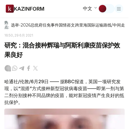
中文
KAZINFORM
热
选举-2026
总统府
任免
事件
国情咨文
跨里海国际运输路线/中间走
点:
16:50, 29 6月 2021
研究：混合接种辉瑞与阿斯利康疫苗保护效
果良好
哈通社/伦敦/6月29日 —— 据BBC报道，英国一项研究发
现，以“混搭”方式接种新型冠状病毒疫苗——即第一剂与第
二剂分别接种不同品牌的疫苗，能对新冠疫情产生良好的抵
抗保护。