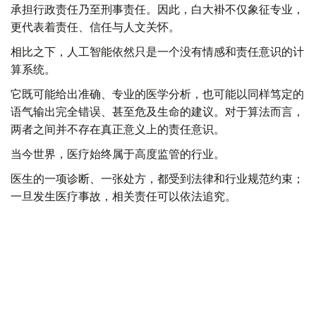
承担行政责任乃至刑事责任。因此，白大褂不仅象征专业，
更代表着责任、信任与人文关怀。
相比之下，人工智能依然只是一个没有情感和责任意识的计
算系统。
它既可能给出准确、专业的医学分析，也可能以同样笃定的
语气输出完全错误、甚至危及生命的建议。对于算法而言，
两者之间并不存在真正意义上的责任意识。
当今世界，医疗始终属于高度监管的行业。
医生的一项诊断、一张处方，都受到法律和行业规范约束；
一旦发生医疗事故，相关责任可以依法追究。
而医疗人工智能产品的开发企业，则更多依赖用户协议、免
责声明以及各种风险提示来规避责任。
当科技行业仍然遵循“快速迭代、迅速扩张、不断打破既有
规则”的发展逻辑时，将人工智能完全视作全科医生或临床
医生的替代者，无疑仍是一条充满风险的道路。