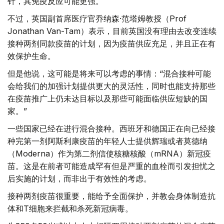
针，其免疫反应可能更强。
不过，英国副首席医疗官乔纳森·范塔姆教授（Prof
Jonathan Van-Tam）表示，目前英国没有理由去改变连续
接种两剂同款疫苗的计划，因为疫苗供应充足，并且正在有
效保护生命。
但是他说，这可能是将来可以考虑的事情：“混合接种可能
会给我们的加强计划提供更大的灵活性，同时也能支持那些
在疫苗推广上仍未达目标以及那些可能面临供应短缺的国
家。”
一些国家已经在进行混合接种。西班牙和德国正在向已经接
种完第一剂阿斯利康疫苗的年轻人士提供辉瑞或者莫德纳
（Moderna）作为第二剂信使核糖核酸（mRNA）新冠疫
苗。这是在前者可能造成罕有但是严重的血栓而引发担忧之
后实施的计划，而非出于有效性的考虑。
接种两剂疫苗很重要，能给予全面保护，并教会身体制造抗
体和T细胞来拦截和杀死新冠病毒。