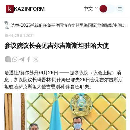
中文
KAZINFORM
热
选举-2026
总统府
任免
事件
国情咨文
跨里海国际运输路线/中间走
点:
18:44, 29 6月 2021
参议院议长会见吉尔吉斯斯坦驻哈大使
哈通社/努尔苏丹/6月29日 —— 据参议院（议会上院）消
息，参议院议长玛吾林·阿什姆巴耶夫29日会见吉尔吉斯斯
坦驻哈萨克斯坦大使吉恩别科·库鲁巴耶夫。