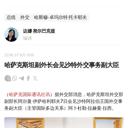
总统
外交
哈斯穆-卓玛尔特·托卡耶夫
达娜 努尔巴克提
编译
22:56, 07 8月 2026
哈萨克斯坦副外长会见沙特外交事务副大臣
（
哈萨克国际通讯社讯
）据外交部消息，哈萨克斯坦外交部
副部长阿尔曼·伊萨哈利耶夫7日会见沙特阿拉伯王国外交事
务副大臣（主管国际多边关系）阿卜杜勒·拉赫曼·拉西。