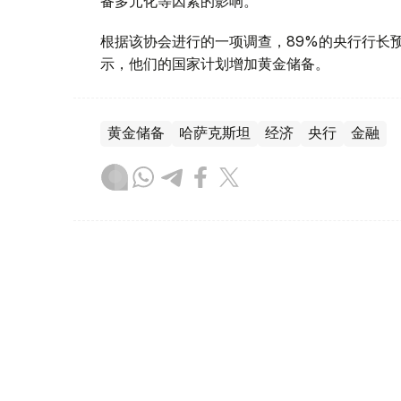
备多元化等因素的影响。
根据该协会进行的一项调查，89%的央行行长
示，他们的国家计划增加黄金储备。
黄金储备
哈萨克斯坦
经济
央行
金融
木合塔尔 哈力木拉
编译
12:31, 30 7月 2026
黄金价格一周小幅回落 国内金价