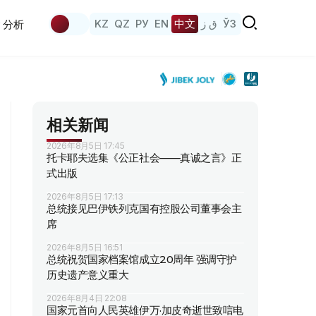
KZ
QZ
РУ
EN
中文
ق ز
ЎЗ
分析
相关新闻
2026年8月5日 17:45
托卡耶夫选集《公正社会——真诚之言》正
式出版
2026年8月5日 17:13
总统接见巴伊铁列克国有控股公司董事会主
席
2026年8月5日 16:51
总统祝贺国家档案馆成立20周年 强调守护
历史遗产意义重大
2026年8月4日 22:08
国家元首向人民英雄伊万·加皮奇逝世致唁电