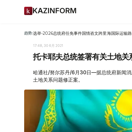
KAZINFORM
选举-2026
总统府
任免
事件
国情咨文
跨里海国际运输路
趋势:
17:48, 30 6月 2021
托卡耶夫总统签署有关土地关
哈通社/努尔苏丹/6月30日—据总统府新闻
土地关系问题修正案。