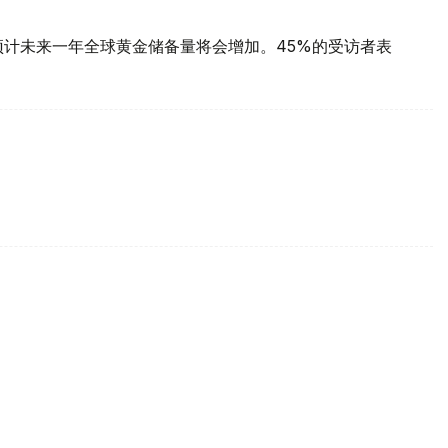
预计未来一年全球黄金储备量将会增加。45%的受访者表
每克报61889坚戈