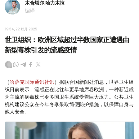
木合塔尔 哈力木拉
编译
19:54, 22 12月 2025
世卫组织：欧洲区域超过半数国家正遭遇由
新型毒株引发的流感疫情
（
哈萨克国际通讯社讯
）据联合国新闻处消息，世界卫生组
织日前表示，流感正在比往年更早地席卷欧洲，一种新近成
为主流的病毒株已令多国卫生系统受着巨大压力。公共卫生
机构建议公众在今年冬季采取简便防护措施，以保障自身与
他人安全。