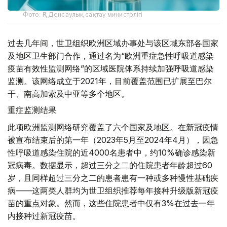
Фото: ҚР Денсаулық сақтау министрлігі
过去几年间，世卫组织欧洲区域办事处与该区域东部各国家
及地区卫生部门合作，通过名为“欧洲重症急性呼吸道感染
疫苗有效性监测网络”的区域医院体系持续加强呼吸道感染
监测。该网络成立于2021年，目前覆盖范围已扩展至巴尔
干、南高加索及中亚等多个地区。
重症监测结果
此项欧洲监测网络研究覆盖了六个国家及地区。在新冠疫情
被宣布结束后的第一年（2023年5月至2024年4月），因急
性呼吸道感染住院的近4000名患者中，约10%确诊感染新
冠病毒。数据显示，超过三分之二的住院患者年龄超过60
岁，且同样超过三分之二的患者患有一种或多种慢性基础疾
病——这两类人群均为世卫组织推荐每年接种升级版新冠疫
苗的重点对象。然而，这些住院患者中仅有3%在过去一年
内接种过新冠疫苗。