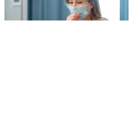
Фото: freepik.com
本次流感季较往年提前约四周到来。在世卫组织欧洲区域报
告数据的38个国家中，至少27国正面临高或极高的流感活
跃水平。
在爱尔兰、吉尔吉斯斯坦、黑山、塞尔维亚、斯洛文尼亚及
英国六国，接受流感样症状检测的患者中超过半数确诊感染
流感病毒。
世卫组织欧洲区域主任克鲁格指出，新型流感毒株——