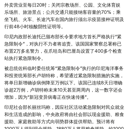
外卖营业至每日20时；关闭宗教场所、公园、文化体育娱
乐场所、旅游景点；公共交通只能接纳客容量的70%；乘
坐飞机、火车、长途汽车在国内旅行须出示疫苗接种证明及
行前48小时核酸阴性证明等。
印尼内政部长迪托已颁布部长令要求地方首长严格执行“紧
急限制令”，对执行不力者将追责。该国国家警察总署称已
布置2万多名警力，在爪哇岛和巴厘岛设置了400多个检查
站执行紧急限制令。
被总统佐科临时委任统筹“紧急限制令”执行的印尼海洋事务
和投资统筹部长卢胡特称，希望通过紧急限制措施的实施，
将单日新增确诊病例降至万例以下。该国已连续8天日增确
诊超2万例，卢胡特称未来10天甚至两周内，这一数字还会
增加，因为“新冠变异病毒正在快速传播”。
印尼社会部长丽丝玛称，因应社区活动紧急限制对民众就业
和生活造成的影响，中央政府将由社会部以现金援助、粮食
援助、家庭救助等方式向弱势群体提供帮助。预计将有
1000万人得到现金援助、1880万人将获粮食援助、约1000