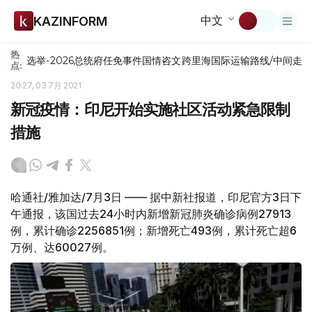
中文
KAZINFORM
热
选举-2026
总统府
任免
事件
国情咨文
跨里海国际运输路线/中间走
点:
20:27, 03 7月 2021
新冠疫情：印尼开始实施社区活动紧急限制
措施
哈通社/雅加达/7月3日 —— 据中新社报道，印尼官方3日下
午通报，该国过去24小时内新增新冠肺炎确诊病例27913
例，累计确诊2256851例；新增死亡493例，累计死亡超6
万例、达60027例。