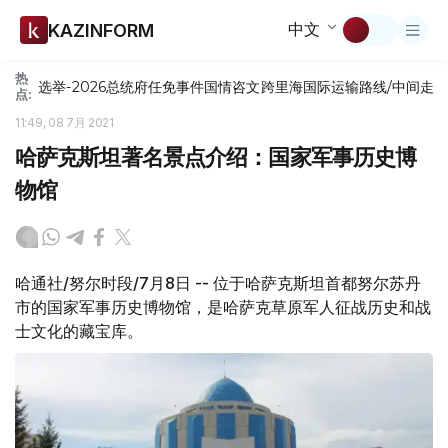
中文
KAZINFORM
热
选举-2026
总统府
任免
事件
国情咨文
跨里海国际运输路线/中间走
点:
11:49, 08 7月 2021
哈萨克斯坦著名景点介绍：国家军事历史博
物馆
哈通社/努尔时段/7月8日 -- 位于哈萨克斯坦首都努尔苏丹
市的国家军事历史博物馆，是哈萨克草原军人征战历史和战
士文化的藏宝库。