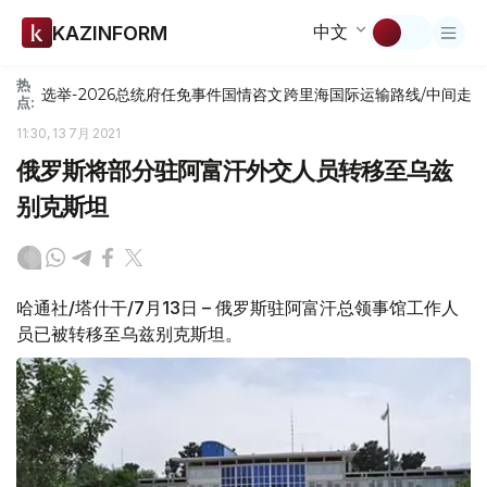
中文
KAZINFORM
热
选举-2026
总统府
任免
事件
国情咨文
跨里海国际运输路线/中间走
点:
11:30, 13 7月 2021
俄罗斯将部分驻阿富汗外交人员转移至乌兹
别克斯坦
哈通社/塔什干/7月13日 – 俄罗斯驻阿富汗总领事馆工作人
员已被转移至乌兹别克斯坦。