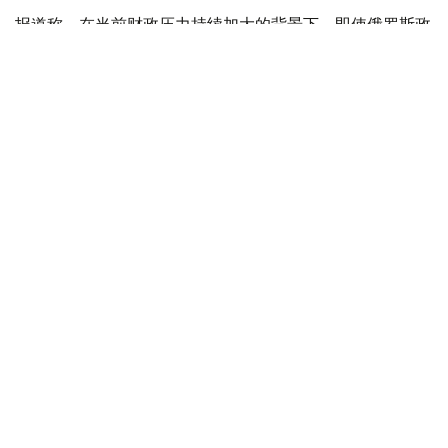
报道称，在当前财政压力持续加大的背景下，即使俄罗斯政
府决定对Wildberries及平台数千家商户提供支持，也将面
临资金来源不足的问题。今年上半年，俄罗斯联邦预算赤字
已达到5.7万亿卢布。
此前，《福布斯》俄罗斯版分析认为，仅Wildberries平台
商家的损失就可能高达2800亿卢布。
Wildberries方面则表示，公司已向平台注册的18.5万名商
家支付赔偿，目前赔付工作仍在继续。
据悉，上个月，乌克兰方面至少五次对Wildberries位于俄
罗斯境内的仓储设施发动无人机袭击。多处仓库遭到破坏，
造成工作人员死亡，并有数十人受伤。
Wildberries创始人塔季扬娜·金表示，此次袭击已导致来自
哈萨克斯坦、吉尔吉斯斯坦、俄罗斯、白俄罗斯、亚美尼
亚、乌兹别克斯坦和中国的数万名商户蒙受数十亿坚戈损
失。