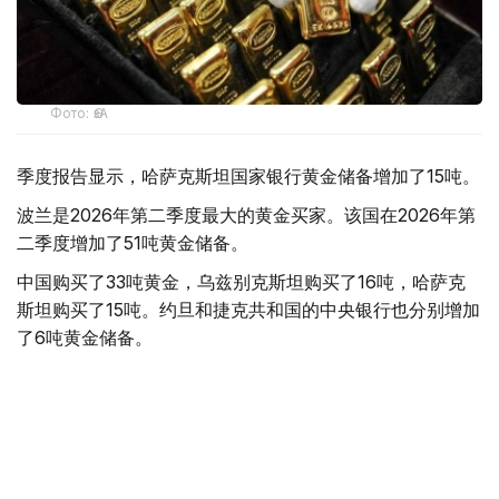
Фото: ӨзА
季度报告显示，哈萨克斯坦国家银行黄金储备增加了15吨。
波兰是2026年第二季度最大的黄金买家。该国在2026年第
二季度增加了51吨黄金储备。
中国购买了33吨黄金，乌兹别克斯坦购买了16吨，哈萨克
斯坦购买了15吨。约旦和捷克共和国的中央银行也分别增加
了6吨黄金储备。
全球各国央行在第二季度共购买了约289吨黄金，比2025年
同期增长了62%。去年同期，黄金购买量约为178吨。
世界黄金协会称，黄金需求的增长受到地缘政治不确定性、
本季度贵金属价格下跌，以及各国寻求国际储备多元化等因