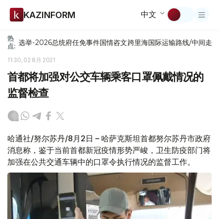
中文
KAZINFORM
热
选举-2026
总统府
任免
事件
国情咨文
跨里海国际运输路线/中间走
点:
11:30, 02 8月 2021
首都将加强对公交车辆乘客口罩佩戴情况的
监督检查
哈通社/努尔苏丹/8月2日 – 哈萨克斯坦首都努尔苏丹市政府
消息称，鉴于当前首都新冠疫情形势严峻，卫生防疫部门将
加强在公共交通车辆中的口罩令执行情况的监督工作。