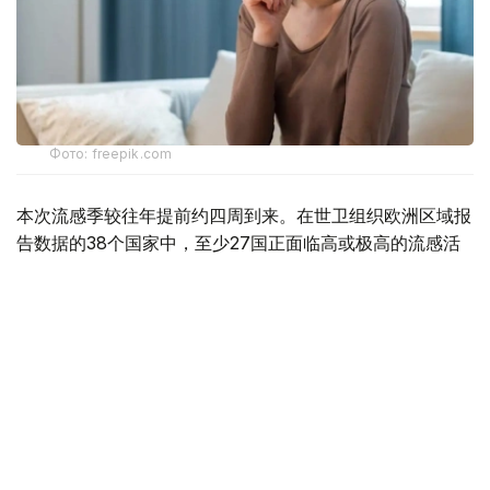
Фото: freepik.com
本次流感季较往年提前约四周到来。在世卫组织欧洲区域报
告数据的38个国家中，至少27国正面临高或极高的流感活
跃水平。
在爱尔兰、吉尔吉斯斯坦、黑山、塞尔维亚、斯洛文尼亚及
英国六国，接受流感样症状检测的患者中超过半数确诊感染
流感病毒。
世卫组织欧洲区域主任克鲁格指出，新型流感毒株——
AH3N2亚型流感病毒——正成为当前感染的主要致病原，
虽然尚无证据显示其致病严重程度有所增加。这一季节性流
感新变种已占欧洲区域确诊病例的90%，表明流感病毒的