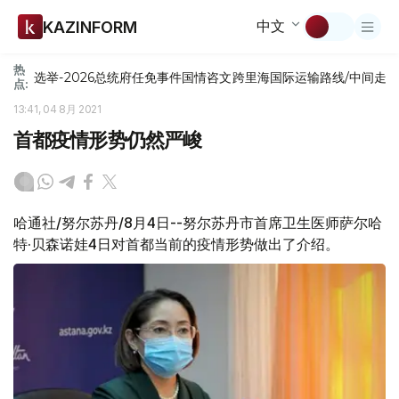
中文
KAZINFORM
热
选举-2026
总统府
任免
事件
国情咨文
跨里海国际运输路线/中间走
点:
13:41, 04 8月 2021
首都疫情形势仍然严峻
哈通社/努尔苏丹/8月4日--努尔苏丹市首席卫生医师萨尔哈
特·贝森诺娃4日对首都当前的疫情形势做出了介绍。