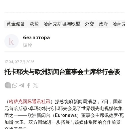
黄金储备
欧盟
哈萨克斯坦与欧盟
外交
政府
哈萨克
без автора
编译
17:04, 07 7月 2026
托卡耶夫与欧洲新闻台董事会主席举行会谈
（
哈萨克国际通讯社讯
）据总统府新闻局消息，7日，国家
元首哈斯穆-卓玛尔特·托卡耶夫会见了世界领先电视媒体集
团之一——欧洲新闻台（Euronews）董事会主席佩德罗·瓦
加斯·大卫。双方围绕进一步拓展与该媒体集团的合作前景
交换了意见。