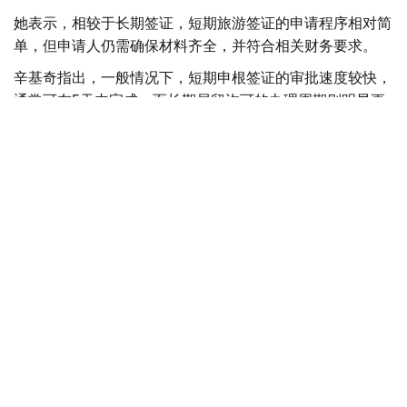
她表示，相较于长期签证，短期旅游签证的申请程序相对简
单，但申请人仍需确保材料齐全，并符合相关财务要求。
辛基奇指出，一般情况下，短期申根签证的审批速度较快，
通常可在5天内完成。而长期居留许可的办理周期则明显更
长，因为这类申请并非由使馆直接审批，而是由申请人拟前
往国家的主管部门负责审核。
谈及不少学生反映“签证有效期过短”的问题时，辛基奇解释
说，这种情况大多与高校录取通知发放时间较晚有关。
—学生们通常是在收到大学录取通知书后，才开始申
请长期签证。但这并不是一个能够立即完成的程序。
一旦决定赴欧洲留学，就应尽早提交申请，并提前准
备好所有必需材料，-辛基奇在回答记者提问时表
示。
她还以部分欧盟成员国为例指出，若短时间内集中收到数百
份签证申请，将给签证审核工作带来不小压力。