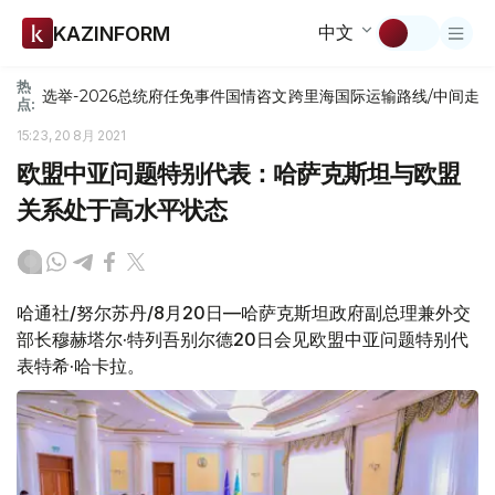
中文
KAZINFORM
热
选举-2026
总统府
任免
事件
国情咨文
跨里海国际运输路线/中间走
点:
15:23, 20 8月 2021
欧盟中亚问题特别代表：哈萨克斯坦与欧盟
关系处于高水平状态
哈通社/努尔苏丹/8月20日—哈萨克斯坦政府副总理兼外交
部长穆赫塔尔·特列吾别尔德20日会见欧盟中亚问题特别代
表特希·哈卡拉。