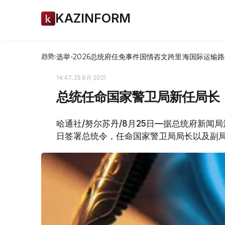
KAZINFORM
选举-2026
总统府
任免
事件
国情咨文
跨里海国际运输路
趋势:
14:47, 25 8月 2021
总统任命国家警卫局新任局长
哈通社/努尔苏丹/8月25日—据总统府新闻
日签署总统令，任命国家警卫局局长以及副