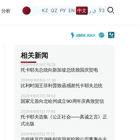
KZ
QZ
РУ
EN
中文
ق ز
ЎЗ
分析
相关新闻
2026年8月9日 10:29
托卡耶夫总统向新加坡总统致国庆贺电
2026年8月8日 17:36
比利时国王菲利普致函感谢托卡耶夫总统
2026年8月7日 18:54
国家元首向北哈州成立90周年庆典致贺信
2026年8月5日 17:45
托卡耶夫选集《公正社会——真诚之言》正
式出版
2026年8月5日 17:13
总统接见巴伊铁列克国有控股公司董事会主