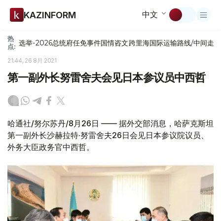
中文
KAZINFORM
热
选举-2026
总统府
任免
事件
国情咨文
跨里海国际运输路线/中间走
点:
21:44, 26 8月 2021
第一副外长努雷舍夫会见日本参议员中西哲
哈通社/努尔苏丹/8月26日 —— 据外交部消息，哈萨克斯坦
第一副外长沙赫拉特·努雷舍夫26日会见日本参议院议员、
外务大臣政务官中西哲。