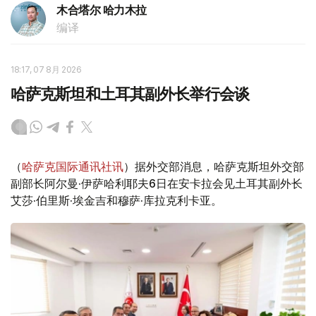
木合塔尔 哈力木拉
编译
18:17, 07 8月 2026
哈萨克斯坦和土耳其副外长举行会谈
（
哈萨克国际通讯社讯
）据外交部消息，哈萨克斯坦外交部
副部长阿尔曼·伊萨哈利耶夫6日在安卡拉会见土耳其副外长
艾莎·伯里斯·埃金吉和穆萨·库拉克利卡亚。