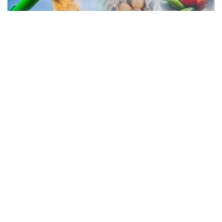
Коллаж: Kazinform/ Canva/ Freepik
粮食安全与农业综合体的发展是哈萨克斯坦的战略重点。面
对国际市场价格波动、气候变化和物流困难等挑战，确保国
内市场稳定供应尤为关键。托卡耶夫总统强调，哈萨克斯坦
的农业潜力尚未得到充分释放，亟需在体制和机制上实现系
统变革。
目前，政府正在落实将农业综合体推向新发展阶段的一系列
具体措施。国情咨文中提出的任务已成为农业转型的总体蓝
图，核心目标包括保障粮食安全、推动农业向更高质量水平
发展，以及提高生产链条的整体效益。