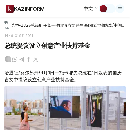
中文
KAZINFORM
热
选举-2026
总统府
任免
事件
国情咨文
跨里海国际运输路线/中间走
点:
14:49, 01 9月 2021
总统提议设立创意产业扶持基金
哈通社/努尔苏丹/9月1日—托卡耶夫总统在1日发表的国庆
咨文中提议设立创意产业扶持基金。