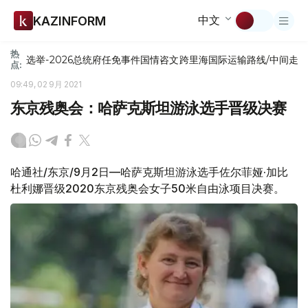
中文
KAZINFORM
热
选举-2026
总统府
任免
事件
国情咨文
跨里海国际运输路线/中间走
点:
09:49, 02 9月 2021
东京残奥会：哈萨克斯坦游泳选手晋级决赛
哈通社/东京/9月2日—哈萨克斯坦游泳选手佐尔菲娅·加比
杜利娜晋级2020东京残奥会女子50米自由泳项目决赛。