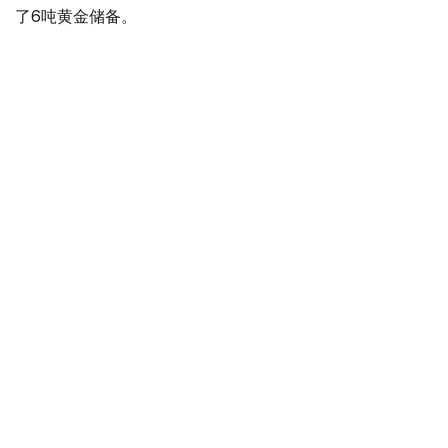
了6吨黄金储备。
全球各国央行在第二季度共购买了约289吨黄金，比2025年
同期增长了62%。去年同期，黄金购买量约为178吨。
世界黄金协会称，黄金需求的增长受到地缘政治不确定性、
本季度贵金属价格下跌，以及各国寻求国际储备多元化等因
素的影响。
根据该协会进行的一项调查，89%的央行行长预计未来一
年全球黄金储备量将会增加。45%的受访者表示，他们的
国家计划增加黄金储备。
黄金储备
哈萨克斯坦
经济
央行
金融
木合塔尔 哈力木拉
编译