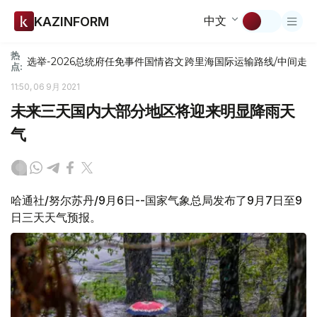
中文
KAZINFORM
热
选举-2026
总统府
任免
事件
国情咨文
跨里海国际运输路线/中间走
点:
11:50, 06 9月 2021
未来三天国内大部分地区将迎来明显降雨天
气
哈通社/努尔苏丹/9月6日--国家气象总局发布了9月7日至9
日三天天气预报。