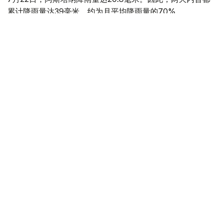
累计降雨量达39毫米，约为月平均降雨量的70%。
强降雨导致市内部分地区积水。相关部门已紧急采取措施消
除恶劣天气的影响。
此外，公共事业部门定期开展污水收集井和雨水收集井的清
理工作，对管道进行蒸汽处理，建设雨水排水系统和处理设
施等。
哈萨克斯坦
天气
社会
木合塔尔 哈力木拉
编译
13:52, 20 7月 2026
未来三天全国大部分地区将迎降温