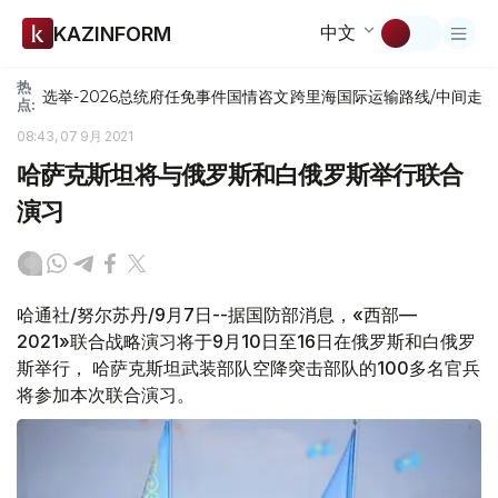
中文
KAZINFORM
热
选举-2026
总统府
任免
事件
国情咨文
跨里海国际运输路线/中间走
点:
08:43, 07 9月 2021
哈萨克斯坦将与俄罗斯和白俄罗斯举行联合
演习
哈通社/努尔苏丹/9月7日--据国防部消息，«西部—
2021»联合战略演习将于9月10日至16日在俄罗斯和白俄罗
斯举行， 哈萨克斯坦武装部队空降突击部队的100多名官兵
将参加本次联合演习。