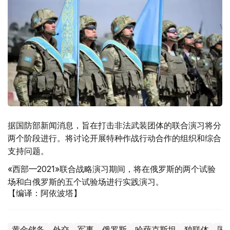
据国防部新闻消息，旨在打击非法武装团体的联合演习将分
两个阶段进行。将讨论开展特种作战行动合作的组织和综合
支持问题。
«西部—2021»联合战略演习期间，将在俄罗斯的两个试验
场和白俄罗斯的五个试验场进行实践演习。
【编译：阿依波塔】
黄金储备
外交
军事
俄罗斯
哈萨克斯坦
独联体
国