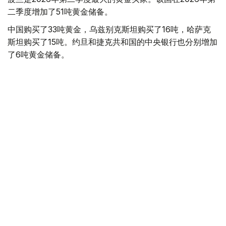
二季度增加了51吨黄金储备。
中国购买了33吨黄金，乌兹别克斯坦购买了16吨，哈萨克
斯坦购买了15吨。约旦和捷克共和国的中央银行也分别增加
了6吨黄金储备。
全球各国央行在第二季度共购买了约289吨黄金，比2025年
同期增长了62%。去年同期，黄金购买量约为178吨。
世界黄金协会称，黄金需求的增长受到地缘政治不确定性、
本季度贵金属价格下跌，以及各国寻求国际储备多元化等因
素的影响。
根据该协会进行的一项调查，89%的央行行长预计未来一
年全球黄金储备量将会增加。45%的受访者表示，他们的
国家计划增加黄金储备。
黄金储备
哈萨克斯坦
经济
央行
金融