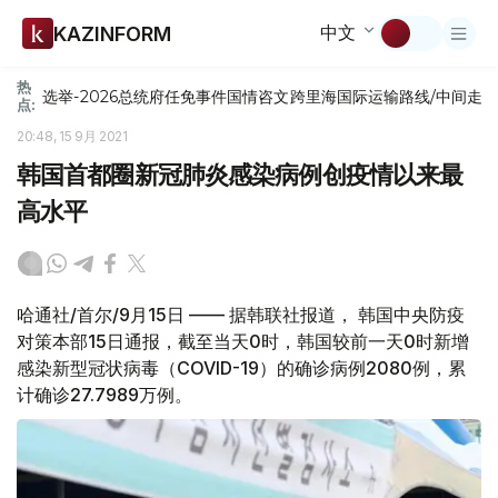
中文
KAZINFORM
热
选举-2026
总统府
任免
事件
国情咨文
跨里海国际运输路线/中间走
点:
20:48, 15 9月 2021
韩国首都圈新冠肺炎感染病例创疫情以来最
高水平
哈通社/首尔/9月15日 —— 据韩联社报道， 韩国中央防疫
对策本部15日通报，截至当天0时，韩国较前一天0时新增
感染新型冠状病毒（COVID-19）的确诊病例2080例，累
计确诊27.7989万例。