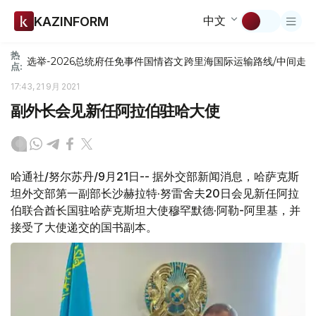
中文
KAZINFORM
热
选举-2026
总统府
任免
事件
国情咨文
跨里海国际运输路线/中间走
点:
17:43, 21 9月 2021
副外长会见新任阿拉伯驻哈大使
哈通社/努尔苏丹/9月21日-- 据外交部新闻消息，哈萨克斯
坦外交部第一副部长沙赫​拉特·努雷舍夫20日会见新任阿拉
伯联合酋长国驻哈萨克斯坦大使穆罕默德·阿勒-阿里基，并
接受了大使递交的国书副本。