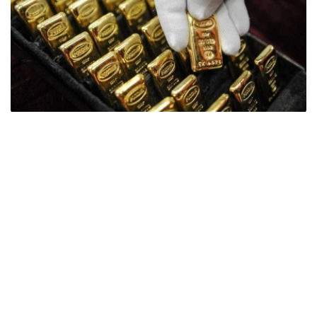
Фото: ӨзА
季度报告显示，哈萨克斯坦国家银行黄金储备增加了15吨。
波兰是2026年第二季度最大的黄金买家。该国在2026年第
二季度增加了51吨黄金储备。
中国购买了33吨黄金，乌兹别克斯坦购买了16吨，哈萨克
斯坦购买了15吨。约旦和捷克共和国的中央银行也分别增加
了6吨黄金储备。
全球各国央行在第二季度共购买了约289吨黄金，比2025年
同期增长了62%。去年同期，黄金购买量约为178吨。