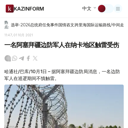
中文
KAZINFORM
热
选举-2026
总统府
任免
事件
国情咨文
跨里海国际运输路线/中间走
点:
11:47, 01 10月 2021
一名阿塞拜疆边防军人在纳卡地区触雷受伤
哈通社/巴库/10月1日 – 据阿塞拜疆边防局消息，一名边防
军人在巡逻期间不慎触雷。