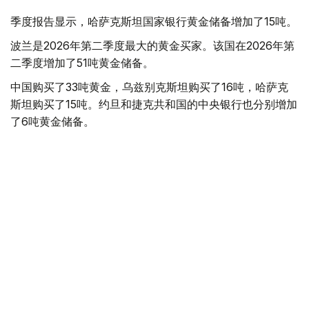
季度报告显示，哈萨克斯坦国家银行黄金储备增加了15吨。
波兰是2026年第二季度最大的黄金买家。该国在2026年第
二季度增加了51吨黄金储备。
中国购买了33吨黄金，乌兹别克斯坦购买了16吨，哈萨克
斯坦购买了15吨。约旦和捷克共和国的中央银行也分别增加
了6吨黄金储备。
全球各国央行在第二季度共购买了约289吨黄金，比2025年
同期增长了62%。去年同期，黄金购买量约为178吨。
世界黄金协会称，黄金需求的增长受到地缘政治不确定性、
本季度贵金属价格下跌，以及各国寻求国际储备多元化等因
素的影响。
根据该协会进行的一项调查，89%的央行行长预计未来一
年全球黄金储备量将会增加。45%的受访者表示，他们的
国家计划增加黄金储备。