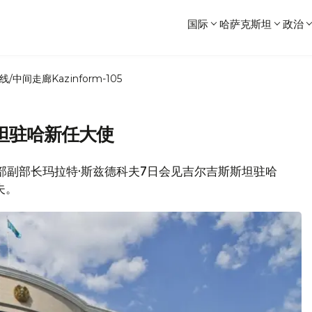
国际
哈萨克斯坦
政治
线/中间走廊
Kazinform-105
坦驻哈新任大使
外交部副部长玛拉特·斯兹德科夫7日会见吉尔吉斯斯坦驻哈
夫。