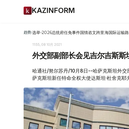
KAZINFORM
选举-2026
总统府
任免
事件
国情咨文
跨里海国际运输路
趋势:
11:55, 08 10月 2021
外交部副部长会见吉尔吉斯斯
哈通社/努尔苏丹/10月8日--哈萨克斯坦
萨克斯坦新任特命全权大使达斯坦·杜舍克耶