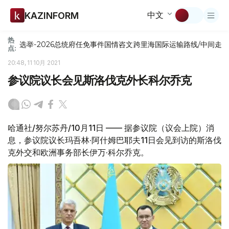
中文
KAZINFORM
热
选举-2026
总统府
任免
事件
国情咨文
跨里海国际运输路线/中间走
点:
20:48, 11 10月 2021
参议院议长会见斯洛伐克外长科尔乔克
哈通社/努尔苏丹/10月11日 —— 据参议院（议会上院）消
息，参议院议长玛吾林·阿什姆巴耶夫11日会见到访的斯洛伐
克外交和欧洲事务部长伊万·科尔乔克。