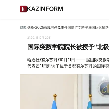
KAZINFORM
选举-2026
总统府
任免
事件
国情咨文
跨里海国际运输路
趋势:
21:20, 11 10月 2021
国际突厥学院院长被授予“北极
哈通社/努尔苏丹/10月11日 —— 据国际
代表团11日到访了位于首都努尔苏丹的国际