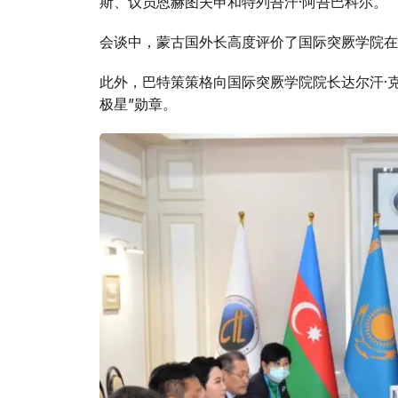
斯、议员恩赫图夫申和特列吾汗·阿吾巴科尔。
会谈中，蒙古国外长高度评价了国际突厥学院在
此外，巴特策策格向国际突厥学院院长达尔汗·
极星”勋章。