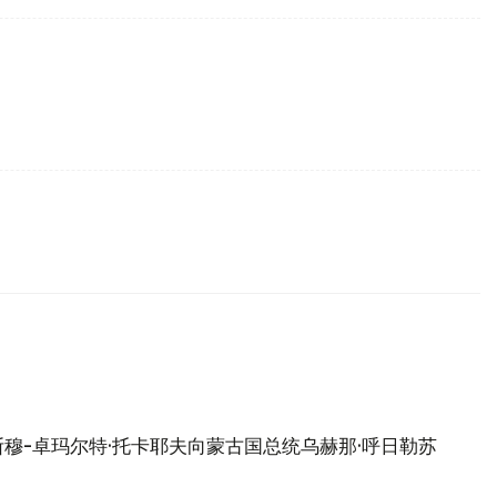
穆-卓玛尔特·托卡耶夫向蒙古国总统乌赫那·呼日勒苏