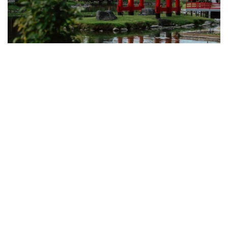
Фото: 斜体字网站
此前，斜体字网站记者曾向阿拉木图市政府发出正式采访
函，就项目承建单位、园区绿化植物种类等相关情况进行了
了解。
阿拉木图市政府介绍，项目施工图设计及预算文件由
“KazДомСтрой LTD”有限责任公司编制，“Kazuranium
Service”有限责任公司担任项目总承包商。整个项目建设资
金全部由私人投资者出资，不涉及财政预算。
按照规划，园区将种植樱花、观赏苹果树、木兰、枫树、杜
松、银杏等植物，同时还将引入采用日本传统修剪技艺培育
的“根株造型”景观树木，营造具有日式园林特色的景观风