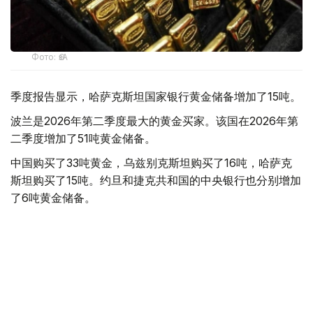
Фото: ӨзА
季度报告显示，哈萨克斯坦国家银行黄金储备增加了15吨。
波兰是2026年第二季度最大的黄金买家。该国在2026年第
二季度增加了51吨黄金储备。
中国购买了33吨黄金，乌兹别克斯坦购买了16吨，哈萨克
斯坦购买了15吨。约旦和捷克共和国的中央银行也分别增加
了6吨黄金储备。
全球各国央行在第二季度共购买了约289吨黄金，比2025年
同期增长了62%。去年同期，黄金购买量约为178吨。
世界黄金协会称，黄金需求的增长受到地缘政治不确定性、
本季度贵金属价格下跌，以及各国寻求国际储备多元化等因
素的影响。