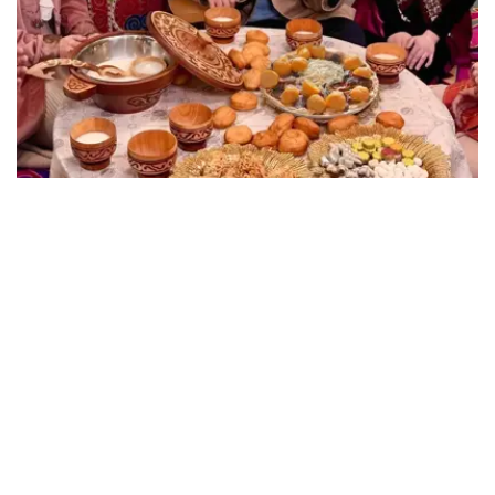
Фото: Kazinform, freepik, гастроном
在此次榜单中，意大利、希腊、秘鲁和葡萄牙的饮食文化排
名靠前。拿坡里披萨、克里特岛橄榄油、克里奥尔辣酱以及
巴罗萨牛肉被评为世界顶级美味代表。
榜单还收录了多国具有代表性的传统美食，包括日本寿司、
土耳其特色早餐、印度蒜泥黄油烤饼，以及美国烧烤、俄罗
斯蜂蜜蛋糕和各类风味饺子。