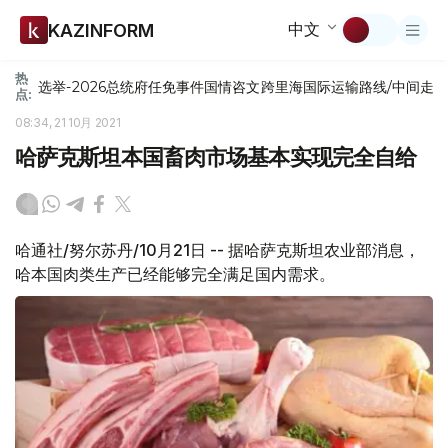
中文
KAZINFORM
热
选举-2026
总统府
任免
事件
国情咨文
跨里海国际运输路线/中间走
点:
08:34, 21 10月 2021
哈萨克斯坦本国畜肉市场基本实现完全自给
哈通社/努尔苏丹/10月21日 -- 据哈萨克斯坦农业部消息，
哈本国肉类生产已经能够完全满足国内需求。