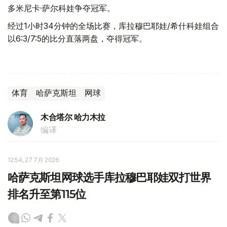
多米尼卡·萨尔科娃争夺冠军。
经过1小时34分钟的全场比赛，库拉穆巴耶娃/希什科娃组合
以6:3/7:5的比分直落两盘，夺得冠军。
体育
哈萨克斯坦
网球
木合塔尔 哈力木拉
编译
12:54, 27 7月 2026
哈萨克斯坦网球选手库拉穆巴耶娃双打世界
排名升至第115位