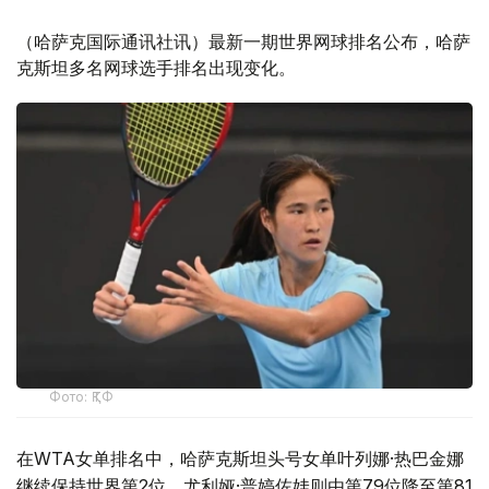
（哈萨克国际通讯社讯）最新一期世界网球排名公布，哈萨
克斯坦多名网球选手排名出现变化。
Фото: ҚТФ
在WTA女单排名中，哈萨克斯坦头号女单叶列娜·热巴金娜
继续保持世界第2位，尤利娅·普婷佐娃则由第79位降至第81