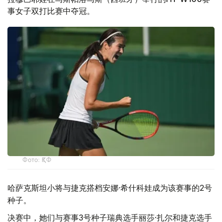
事女子双打比赛中夺冠。
Фото: ҚТФ
哈萨克斯坦小将与捷克搭档安娜·希什科娃成为该赛事的2号
种子。
决赛中，她们与赛事3号种子瑞典选手丽莎·扎尔和捷克选手