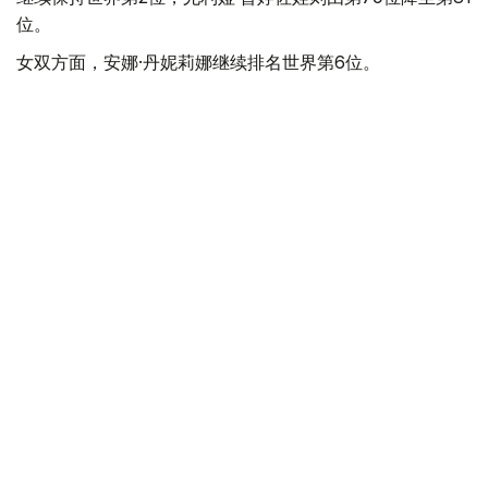
位。
女双方面，安娜·丹妮莉娜继续排名世界第6位。
上周闯入德国汉堡WTA 250赛事女双半决赛的哈萨克斯坦
选手吉别克·库拉穆巴耶娃排名大幅提升，从第136位升至第
115位，进一步接近世界前100。
此前一周，库拉穆巴耶娃在罗马尼亚雅西举行的WTA 250
赛事中闯入女双决赛，排名已从第174位升至第136位。
ATP男单排名方面，哈萨克斯坦头号男单亚历山大·巴伯里
克继续位列世界第11位，亚历山大·舍甫琴科由第84位降至
第89位。
蒂莫菲·斯卡托夫排名有所提升，从第163位升至第150位。
体育
哈萨克斯坦
网球