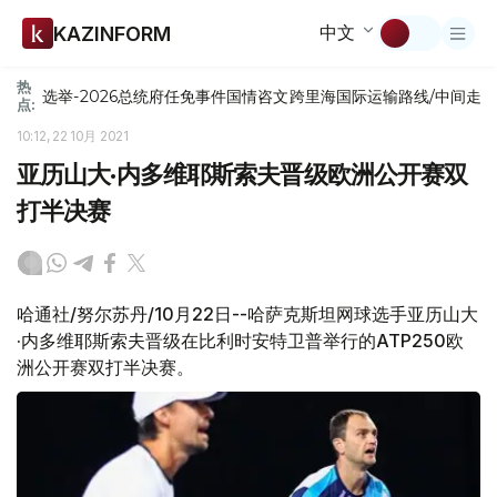
中文
KAZINFORM
热
选举-2026
总统府
任免
事件
国情咨文
跨里海国际运输路线/中间走
点:
10:12, 22 10月 2021
亚历山大·内多维耶斯索夫晋级欧洲公开赛双
打半决赛
哈通社/努尔苏丹/10月22日--哈萨克斯坦网球选手亚历山大
·内多维耶斯索夫晋级在比利时安特卫普举行的ATP250欧
洲公开赛双打半决赛。