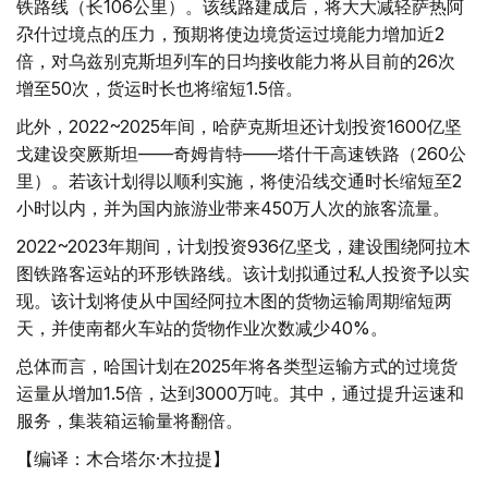
铁路线（长106公里）。该线路建成后，将大大减轻萨热阿
尕什过境点的压力，预期将使边境货运过境能力增加近2
倍，对乌兹别克斯坦列车的日均接收能力将从目前的26次
增至50次，货运时长也将缩短1.5倍。
此外，2022~2025年间，哈萨克斯坦还计划投资1600亿坚
戈建设突厥斯坦——奇姆肯特——塔什干高速铁路（260公
里）。若该计划得以顺利实施，将使沿线交通时长缩短至2
小时以内，并为国内旅游业带来450万人次的旅客流量。
2022~2023年期间，计划投资936亿坚戈，建设围绕阿拉木
图铁路客运站的环形铁路线。该计划拟通过私人投资予以实
现。该计划将使从中国经阿拉木图的货物运输周期缩短两
天，并使南都火车站的货物作业次数减少40%。
总体而言，哈国计划在2025年将各类型运输方式的过境货
运量从增加1.5倍，达到3000万吨。其中，通过提升运速和
服务，集装箱运输量将翻倍。
【编译：木合塔尔·木拉提】