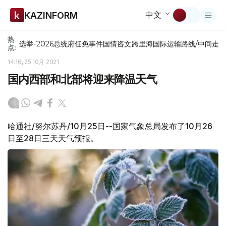
中文
KAZINFORM
热
选举-2026
总统府
任免
事件
国情咨文
跨里海国际运输路线/中间走
点:
14:16, 25 10月 2021
国内西部和北部将迎来降温天气
哈通社/努尔苏丹/10月25日--国家气象总局发布了10月26
日至28日三天天气预报。