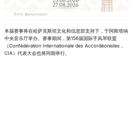
Фото: Қазақконцерт
本届赛事将在哈萨克斯坦文化和信息部支持下，于阿斯塔纳
中央音乐厅举办。赛事期间，第156届国际手风琴联盟
（Confédération Internationale des Accordéonistes，
CIA）代表大会也将同期举行。
“Coupe Mondiale”创办于1938年，是全球历史最悠久、最
具影响力的手风琴与巴扬国际赛事之一，长期以来汇聚来自
世界各地的优秀演奏家，为国际专业音乐交流的重要平台。
本届赛事将吸引来自多个国家的音乐家和文化界人士参与。
组委会介绍，评委来自21个国家，参赛选手来自16个国家和
地区，包括澳大利亚、美国、德国、意大利、法国、中国、
韩国、英国、土耳其、哈萨克斯坦等。
主办方表示，哈萨克斯坦获得举办这一国际赛事的资格，体
现了国际社会对该国文化实力的认可，也将进一步巩固阿斯