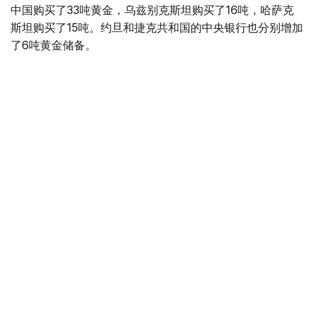
中国购买了33吨黄金，乌兹别克斯坦购买了16吨，哈萨克
斯坦购买了15吨。约旦和捷克共和国的中央银行也分别增加
了6吨黄金储备。
全球各国央行在第二季度共购买了约289吨黄金，比2025年
同期增长了62%。去年同期，黄金购买量约为178吨。
世界黄金协会称，黄金需求的增长受到地缘政治不确定性、
本季度贵金属价格下跌，以及各国寻求国际储备多元化等因
素的影响。
根据该协会进行的一项调查，89%的央行行长预计未来一
年全球黄金储备量将会增加。45%的受访者表示，他们的
国家计划增加黄金储备。
黄金储备
哈萨克斯坦
经济
央行
金融
木合塔尔 哈力木拉
编译