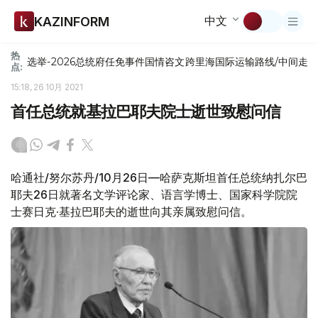
中文
KAZINFORM
热
选举-2026
总统府
任免
事件
国情咨文
跨里海国际运输路线/中间走
点:
15:18, 26 10月 2021
首任总统就基拉巴耶夫院士逝世致慰问信
哈通社/努尔苏丹/10月26日—哈萨克斯坦首任总统纳扎尔巴
耶夫26日就著名文学评论家、语言学博士、国家科学院院
士赛日克·基拉巴耶夫的逝世向其亲属致慰问信。