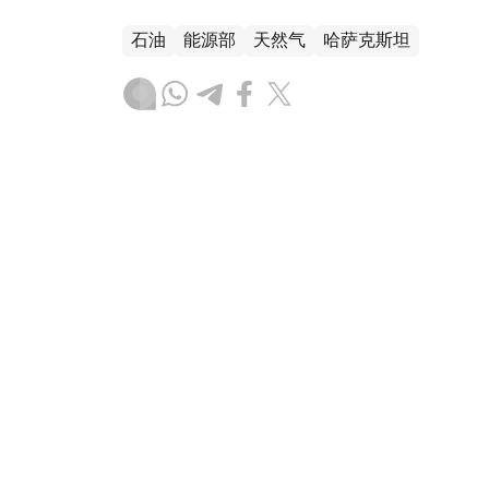
石油
能源部
天然气
哈萨克斯坦
叶尔兰 马赞
编译
21:49, 03 8月 2026
能源部长会见埃克森美孚上游
（
哈萨克国际通讯社讯
）据能源部消息，哈萨
美孚上游业务总裁丹·阿曼（Dan Ammann）