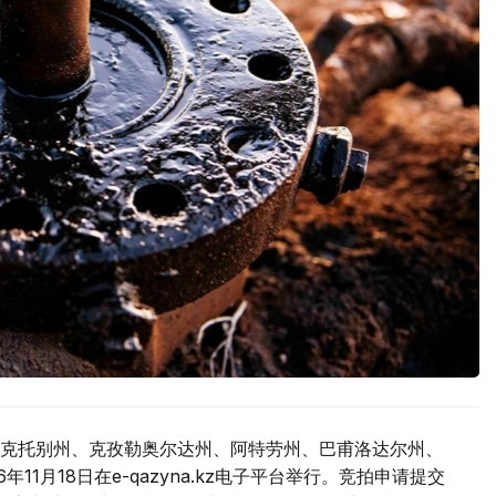
克托别州、克孜勒奥尔达州、阿特劳州、巴甫洛达尔州、
1月18日在e-qazyna.kz电子平台举行。竞拍申请提交