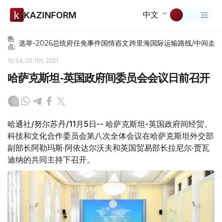
中文
KAZINFORM
热
选举-2026
总统府
任免
事件
国情咨文
跨里海国际运输路线/中间走
点:
10:34, 05 11月 2021
哈萨克斯坦-英国政府间委员会会议日前召开
哈通社/努尔苏丹/11月5日-- 哈萨克斯坦-英国政府间经贸、
科技和文化合作委员会第八次全体会议在哈萨克斯坦外交部
副部长阿勒玛斯·阿依达尔沃夫和英国贸易部长拉尼尔·贾瓦
迪纳的共同主持下召开。