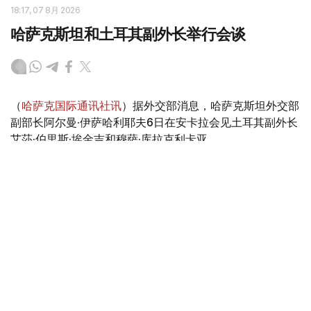
18:17, 07 8月 2026
哈萨克斯坦和土耳其副外长举行会谈
（
哈萨克国际通讯社讯
）据外交部消息，哈萨克斯坦外交部
副部长阿尔曼·伊萨哈利耶夫6日在安卡拉会见土耳其副外长
艾莎·伯里斯·埃金吉和穆萨·库拉克利卡亚。