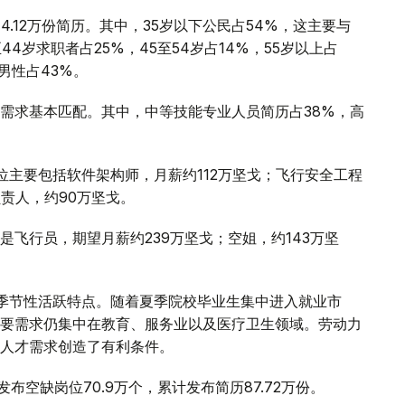
.12万份简历。其中，35岁以下公民占54%，这主要与
4岁求职者占25%，45至54岁占14%，55岁以上占
男性占43%。
需求基本匹配。其中，中等技能专业人员简历占38%，高
位主要包括软件架构师，月薪约112万坚戈；飞行安全工程
责人，约90万坚戈。
飞行员，期望月薪约239万坚戈；空姐，约143万坚
季节性活跃特点。随着夏季院校毕业生集中进入就业市
要需求仍集中在教育、服务业以及医疗卫生领域。劳动力
人才需求创造了有利条件。
计发布空缺岗位70.9万个，累计发布简历87.72万份。