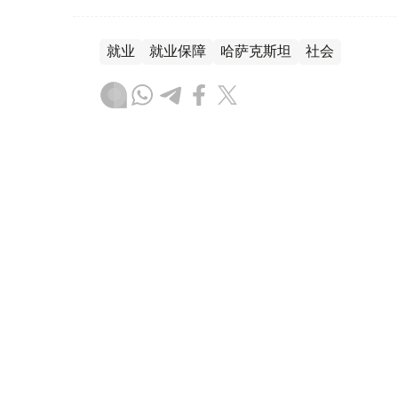
就业
就业保障
哈萨克斯坦
社会
叶尔兰 马赞
编译
15:14, 06 8月 2026
哈萨克斯坦飞行员和空乘人员
（哈萨克国际通讯社讯） 哈萨克斯坦劳动和社
Enbek.kz电子劳动交易平台共发布10.4