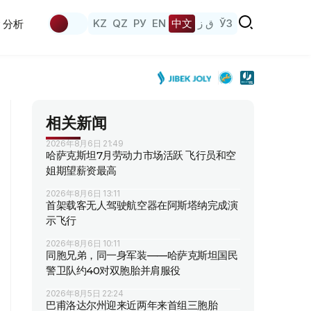
KZ
QZ
РУ
EN
中文
ق ز
ЎЗ
分析
相关新闻
2026年8月6日 21:49
哈萨克斯坦7月劳动力市场活跃 飞行员和空
姐期望薪资最高
2026年8月6日 13:11
首架载客无人驾驶航空器在阿斯塔纳完成演
示飞行
2026年8月6日 10:11
同胞兄弟，同一身军装——哈萨克斯坦国民
警卫队约40对双胞胎并肩服役
2026年8月5日 22:24
巴甫洛达尔州迎来近两年来首组三胞胎