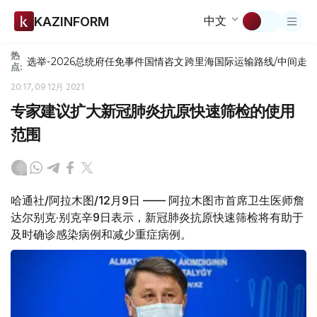
中文
KAZINFORM
热
选举-2026
总统府
任免
事件
国情咨文
跨里海国际运输路线/中间走
点:
20:17, 09 12月 2021
专家建议扩大新冠肺炎抗原快速筛检的使用
范围
哈通社/阿拉木图/12月9日 —— 阿拉木图市首席卫生医师詹
达尔别克·别克辛9日表示，新冠肺炎抗原快速筛检将有助于
及时确诊感染病例和减少重症病例。