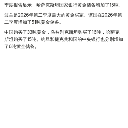
季度报告显示，哈萨克斯坦国家银行黄金储备增加了15吨。
波兰是2026年第二季度最大的黄金买家。该国在2026年第
二季度增加了51吨黄金储备。
中国购买了33吨黄金，乌兹别克斯坦购买了16吨，哈萨克
斯坦购买了15吨。约旦和捷克共和国的中央银行也分别增加
了6吨黄金储备。
全球各国央行在第二季度共购买了约289吨黄金，比2025年
同期增长了62%。去年同期，黄金购买量约为178吨。
世界黄金协会称，黄金需求的增长受到地缘政治不确定性、
本季度贵金属价格下跌，以及各国寻求国际储备多元化等因
素的影响。
根据该协会进行的一项调查，89%的央行行长预计未来一
年全球黄金储备量将会增加。45%的受访者表示，他们的
国家计划增加黄金储备。