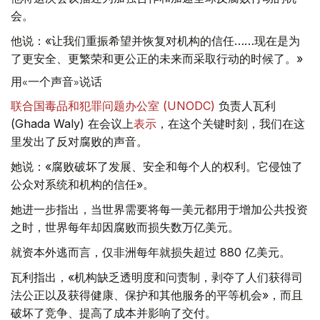
会。
他说：«让我们重振希望并恢复对机构的信任……现在是为
了更安全、更繁荣和更公正的未来而采取行动的时候了。»
用«一个声音»说话
联合国毒品和犯罪问题办公室 (UNODC)
负责人瓦利
(Ghada Waly) 在会议上
表示
，在这个关键时刻，我们在这
里发出了反对腐败的声音。
她说：«腐败破坏了发展、安全和每个人的权利。它侵蚀了
公众对系统和机构的信任»。
她进一步指出，当世界需要将每一美元都用于增加公共投资
之时，世界每年却因腐败而损失数万亿美元。
就资本外逃而言，仅非洲每年就损失超过 880 亿美元。
瓦利指出，«机构缺乏透明度和问责制，剥夺了人们获得司
法公正以及获得健康、保护和其他服务的平等机会»，而且
破坏了竞争、提高了成本并影响了交付。