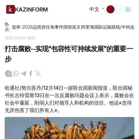
中文
KAZINFORM
热
选举-2026
总统府
任免
事件
国情咨文
跨里海国际运输路线/中间走
点:
16:51, 14 12月 2021
打击腐败--实现“包容性可持续发展”的重要一
步
哈通社/努尔苏丹/12月14日--据联合国新闻报道，联合国秘
书长古特雷斯13日在一次反腐败问题会议上表示，腐败会在
社会中蔓延，削弱人们对领导人和机构的信任。他说«贪得
无厌伤害了我们所有人»。