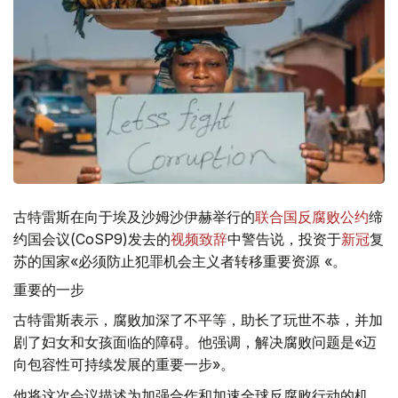
古特雷斯在向于埃及沙姆沙伊赫举行的
联合国反腐败公约
缔
约国会议(CoSP9)发去的
视频致辞
中警告说，投资于
新冠
复
苏的国家«必须防止犯罪机会主义者转移重要资源 «。
重要的一步
古特雷斯表示，腐败加深了不平等，助长了玩世不恭，并加
剧了妇女和女孩面临的障碍。他强调，解决腐败问题是«迈
向包容性可持续发展的重要一步»。
他将这次会议描述为加强合作和加速全球反腐败行动的机