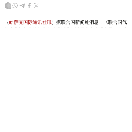
（
哈萨克国际通讯社讯
）据联合国新闻处消息，《联合国气
候变化框架公约》执行秘书斯蒂尔近日发表声明表示，全球
各地由气候变化驱动的灾害正在加剧，威胁生命安全并重创
各国经济。他警告说，“气候警报正从四面八方传来，响彻
云霄”。
Фото: 联合国图片