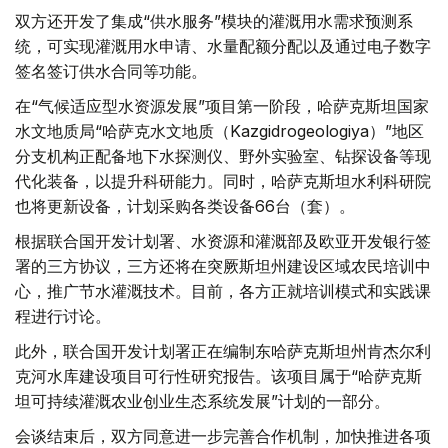
双方还开发了集成“供水服务”模块的灌溉用水需求预测系
统，可实现灌溉用水申请、水量配额分配以及通过电子数字
签名签订供水合同等功能。
在“气候适应型水资源发展”项目第一阶段，哈萨克斯坦国家
水文地质局“哈萨克水文地质（Kazgidrogeologiya）”地区
分支机构正配备地下水探测仪、野外实验室、钻探设备等现
代化装备，以提升科研能力。同时，哈萨克斯坦水利科研院
也将更新设备，计划采购各类设备66台（套）。
根据联合国开发计划署、水资源和灌溉部及欧亚开发银行签
署的三方协议，三方还将在突厥斯坦州建设区域农民培训中
心，推广节水灌溉技术。目前，各方正就培训模式和实践课
程进行讨论。
此外，联合国开发计划署正在编制东哈萨克斯坦州肯杰尔利
克河水库建设项目可行性研究报告。该项目属于“哈萨克斯
坦可持续灌溉农业创业生态系统发展”计划的一部分。
会谈结束后，双方同意进一步完善合作机制，加快推进各项