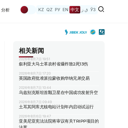
KZ
QZ
РУ
EN
中文
ق ز
ЎЗ
分析
相关新闻
2026年8月7日 19:51
叙利亚大马士革农村省爆炸致2死13伤
2026年8月7日 17:20
英国政府批准派拉蒙收购华纳兄弟交易
2026年8月7日 10:44
乌兹别克斯坦首颗卫星在中国成功发射升空
2026年8月7日 09:49
土耳其阿库尤核电站计划年内启动试运行
2026年8月6日 19:47
亚美尼亚宪法法院将审议有关TRIPP项目的
法案