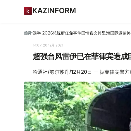
KAZINFORM
选举-2026
总统府
任免
事件
国情咨文
跨里海国际运输路
趋势:
14:07, 20 12月 2021
超强台风雷伊已在菲律宾造成
哈通社/努尔苏丹/12月20日 -- 据菲律