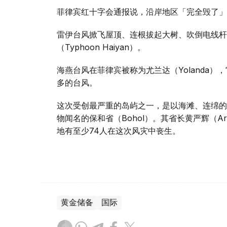
菲律宾红十字会通报说，沿岸地区「完全毁了」
雷伊台风掀飞屋顶、连根拔起大树、吹倒电线杆
（Typhoon Haiyan）。
海燕台风在菲律宾被称为尤兰达（Yolanda）
多的台风。
这次受创最严重的岛屿之一，是以海滩、连绵的巧克力
物闻名的保和省（Bohol）。其省长黄严辉（Art
地有至少74人在这次风灾中丧生。
黄金储备
国际