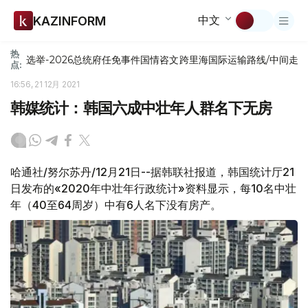
中文
KAZINFORM
热
选举-2026
总统府
任免
事件
国情咨文
跨里海国际运输路线/中间走
点:
16:56, 21 12月 2021
韩媒统计：韩国六成中壮年人群名下无房
哈通社/努尔苏丹/12月21日--据韩联社报道，韩国统计厅21
日发布的«2020年中壮年行政统计»资料显示，每10名中壮
年（40至64周岁）中有6人名下没有房产。