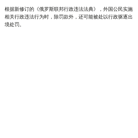
根据新修订的《俄罗斯联邦行政违法法典》，外国公民实施
相关行政违法行为时，除罚款外，还可能被处以行政驱逐出
境处罚。
根据法律规定，外国公民如参与未经批准的集会活动，以及
实施拒不服从执法人员、轻微流氓行为、妨碍道路交通、歧
视行为、在边境地区拒不服从管理等行政违法行为，均可能
面临被驱逐出境。
此外，涉及极端主义活动和传播被禁止信息的部分违法行
为，也被纳入适用范围，包括侮辱宗教象征、煽动仇恨或敌
意、展示极端主义或纳粹标志、传播极端主义材料，以及利
用媒体传播危险信息等。
新法律还规定，具有未撤销或未消除刑事犯罪记录的外国公
民，将被拒绝获得俄罗斯国籍、临时居留许可或永久居留许
可。如相关证件此前已获签发，一旦发现申请人存在未消除
的犯罪记录，有关证件将被撤销。
与此同时，俄罗斯还提高了对违反移民管理规定行为的处罚