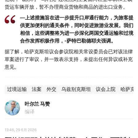
货运车辆开放，暂不办理商业货物和商品的进出口业务。
—上述措施旨在进一步提升口岸通行能力，为旅客提
供更加便利的通关条件，同时促进旅游业发展。我们
相信，这些调整将为进一步深化两国交通运输和过境
合作发挥积极作用，-萨特巴勒德耶夫强调。
据了解，哈萨克斯坦议会参议院相关常设委员会已对该法律
草案进行了审议，并一致表示支持，未提出任何异议或补充
意见。
过境运输
法案
外交
乌兹别克斯坦
议会上院
哈萨克
叶尔兰 马赞
编译
13:46, 29 6月 2026