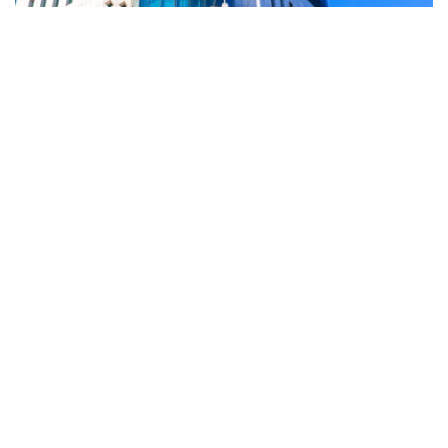
Фото: Солтан Жексенбеков / Kazinform
阿什姆巴耶夫表示，本届议会例会将在两院联席会议后正式
闭幕。根据获得全民广泛支持的新宪法，自7月1日起，现行
议会职权终止；8月将举行一院制议会——库鲁尔泰
（Құрылтай）选举，新议会将于9月1日正式开始履职。
他说，建立在1995年宪法基础上的两院制议会将圆满完成
30年的历史使命，这将成为开启国家发展新阶段的重要时
刻。由总统哈斯穆-卓玛尔特·托卡耶夫倡议制定的新宪法，
将进一步推动国家政治体制现代化，为国家持续发展奠定坚
实基础。
阿什姆巴耶夫指出，改革的根本目标是巩固国家独立，建设
“公正的哈萨克斯坦”，不断提高人民生活质量。他表示，相
信国家未来将继续发展壮大，不断迈上新的台阶。