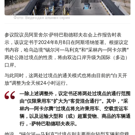
Фото: Видеодан алынған скрин
参议院议员阿里舍尔·萨特巴勒德耶夫在会上作报告时表
示，该议定书于2024年8月8日在阿斯塔纳签署。根据议定
书内容，哈乌边境“锡尔河—马利克”和“采林内—阿卡尔腾”
两处公路过境点的性质，将由双边口岸升级为国际（多边）
口岸。
与此同时，这两处过境点的通关模式也将由目前的“白天开
放”调整为全天候24小时运行。
—除上述调整外，议定书还将两处过境点的通行范围
由“仅限乘用车”扩大为“客货混合通行”。其中，“采
林内—阿卡尔腾”过境点将允许乘用车、空载货运车
辆，以及运输大型和（或）超重货物、商品的车辆通
行，-萨特巴勒德耶夫表示。
他说，“锡尔河—马利克”过境点则主要面向轻型车辆和空载