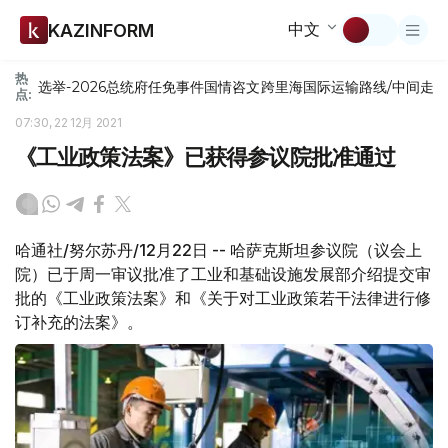
中文
KAZINFORM
热
选举-2026
总统府
任免
事件
国情咨文
跨里海国际运输路线/中间走
点:
07:30, 22 12月 2021
《工业政策法案》已获得参议院批准通过
哈通社/努尔苏丹/12月22日 -- 哈萨克斯坦参议院（议会上
院）已于周一审议批准了工业和基础设施发展部介绍提交审
批的《工业政策法案》和《关于对工业政策若干法律进行修
订补充的法案》。