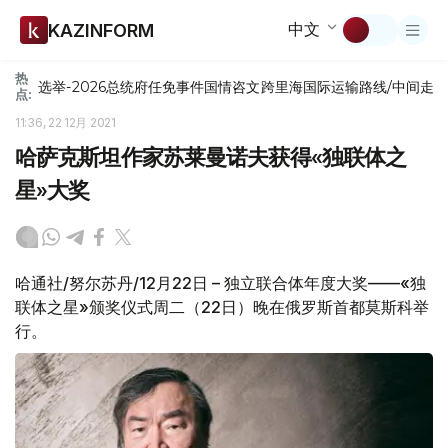
中文
KAZINFORM
热
选举-2026
总统府
任免
事件
国情咨文
跨里海国际运输路线/中间走
点:
11:36, 22 12月 2021
哈萨克斯坦作家苏莱曼诺夫获得«独联体之
星»大奖
哈通社/努尔苏丹/12月22日 – 独立联合体年度大奖——«独
联体之星»颁奖仪式周二（22日）晚在俄罗斯首都莫斯科举
行。