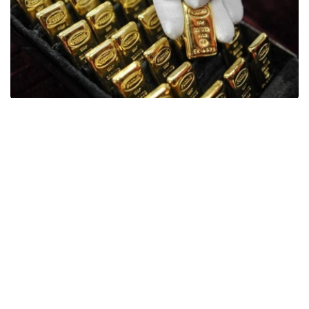
Фото: ӨзА
季度报告显示，哈萨克斯坦国家银行黄金储备增加了15吨。
波兰是2026年第二季度最大的黄金买家。该国在2026年第
二季度增加了51吨黄金储备。
中国购买了33吨黄金，乌兹别克斯坦购买了16吨，哈萨克
斯坦购买了15吨。约旦和捷克共和国的中央银行也分别增加
了6吨黄金储备。
全球各国央行在第二季度共购买了约289吨黄金，比2025年
同期增长了62%。去年同期，黄金购买量约为178吨。