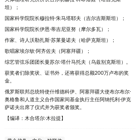
坦）；
国家科学院院长穆拉特·朱马塔耶夫（吉尔吉斯斯坦）；
国家科学院院长伊恩·蒂吉尼亚努（摩尔多瓦）；
作家、诗人沃勒扎斯·苏莱曼诺夫（哈萨克斯坦）；
歌唱家埃尔钦·阿齐佐夫（阿塞拜疆）；
综艺管弦乐团团长曼苏尔·塔什马托夫（乌兹别克斯坦）。
获奖者们除奖状、证书外，还将获得总额200万卢布的奖
金。
俄罗斯联邦总统特使什维德科伊、阿塞拜疆大使布尔布尔·
奥格鲁和人道主义合作国家间基金执行主任阿纳托利·伊克
萨诺夫出席了仪式并为获奖者颁奖。
【编译：木合塔尔·木拉提】