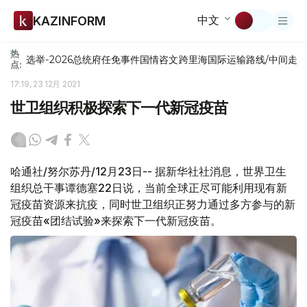
中文
KAZINFORM
热
选举-2026
总统府
任免
事件
国情咨文
跨里海国际运输路线/中间走
点:
17:19, 23 12月 2021
世卫组织积极探索下一代新冠疫苗
哈通社/努尔苏丹/12月23日-- 据新华社社消息，世界卫生
组织总干事谭德塞22日说，当前全球正尽可能利用现有新
冠疫苗资源来抗疫，同时世卫组织正努力通过多方参与的新
冠疫苗«团结试验»来探索下一代新冠疫苗。