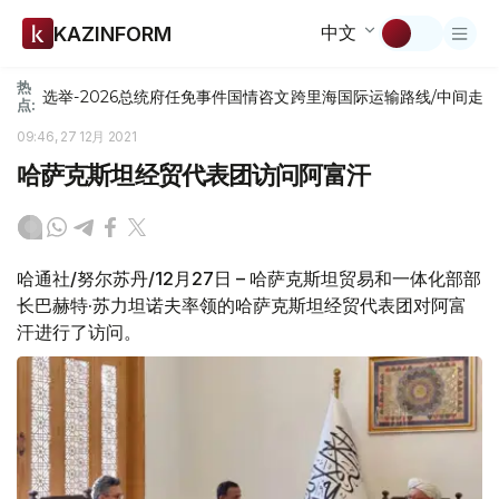
中文
KAZINFORM
热
选举-2026
总统府
任免
事件
国情咨文
跨里海国际运输路线/中间走
点:
09:46, 27 12月 2021
哈萨克斯坦经贸代表团访问阿富汗
哈通社/努尔苏丹/12月27日 – 哈萨克斯坦贸易和一体化部部
长巴赫特·苏力坦诺夫率领的哈萨克斯坦经贸代表团对阿富
汗进行了访问。