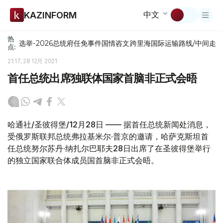
中文
KAZINFORM
热
选举-2026
总统府
任免
事件
国情咨文
跨里海国际运输路线/中间走
点:
21:17, 28 12月 2021
首任总统出席独联体国家首脑非正式会晤
哈通社/圣彼得堡/12月28日 —— 据首任总统新闻处消息，
受俄罗斯联邦总统弗拉基米尔·普京的邀请，哈萨克斯坦首
任总统努尔苏丹·纳扎尔巴耶夫28日出席了在圣彼得堡举行
的独立国家联合体成员国首脑非正式会晤。