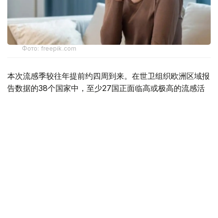
Фото: freepik.com
本次流感季较往年提前约四周到来。在世卫组织欧洲区域报
告数据的38个国家中，至少27国正面临高或极高的流感活
跃水平。
在爱尔兰、吉尔吉斯斯坦、黑山、塞尔维亚、斯洛文尼亚及
英国六国，接受流感样症状检测的患者中超过半数确诊感染
流感病毒。
世卫组织欧洲区域主任克鲁格指出，新型流感毒株——
AH3N2亚型流感病毒——正成为当前感染的主要致病原，
虽然尚无证据显示其致病严重程度有所增加。这一季节性流
感新变种已占欧洲区域确诊病例的90%，表明流感病毒的
微小基因变异就足以对卫生系统构成巨大压力，原因在于人