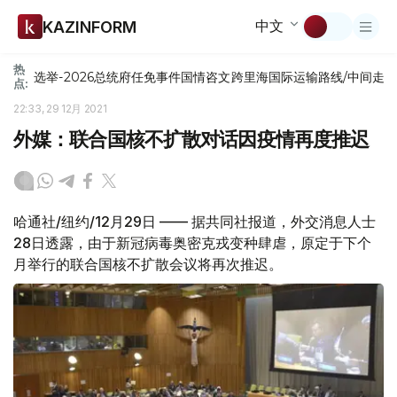
中文
KAZINFORM
热
选举-2026
总统府
任免
事件
国情咨文
跨里海国际运输路线/中间走
点:
22:33, 29 12月 2021
外媒：联合国核不扩散对话因疫情再度推迟
哈通社/纽约/12月29日 —— 据共同社报道，外交消息人士
28日透露，由于新冠病毒奥密克戎变种肆虐，原定于下个
月举行的联合国核不扩散会议将再次推迟。