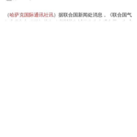
（
哈萨克国际通讯社讯
）据联合国新闻处消息，《联合国气
候变化框架公约》执行秘书斯蒂尔近日发表声明表示，全球
各地由气候变化驱动的灾害正在加剧，威胁生命安全并重创
各国经济。他警告说，“气候警报正从四面八方传来，响彻
云霄”。
Фото: 联合国图片