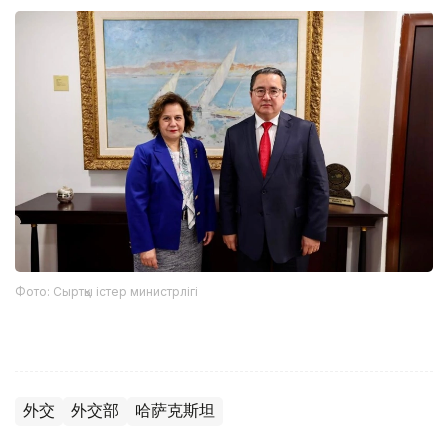
Фото: Сыртқы істер министрлігі
外交
外交部
哈萨克斯坦